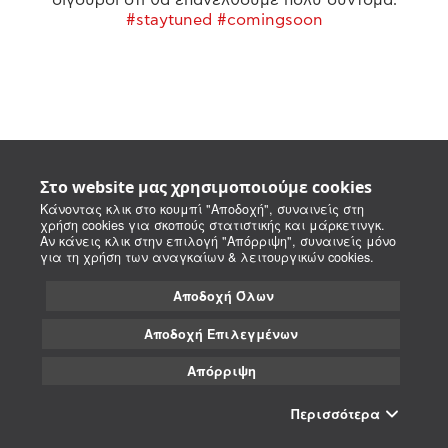
#staytuned #comingsoon
Στο website μας χρησιμοποιούμε cookies
Κάνοντας κλικ στο κουμπί "Αποδοχή", συναινείς στη
χρήση cookies για σκοπούς στατιστικής και μάρκετινγκ.
Αν κάνεις κλικ στην επιλογή "Απόρριψη", συναινείς μόνο
για τη χρήση των αναγκαίων & λειτουργικών cookies.
Αποδοχή Όλων
Αποδοχή Επιλεγμένων
Απόρριψη
Περισσότερα