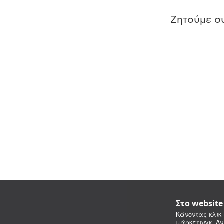
Ζητούμε συ
Στο websit
Κάνοντας κλικ 
μάρκετινγκ. Αν