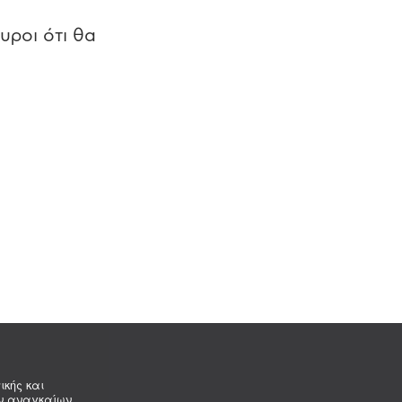
υροι ότι θα
ικής και
ων αναγκαίων