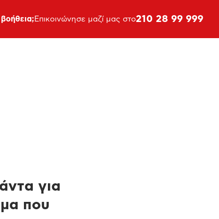
210 28 99 999
 βοήθεια;
Επικοινώνησε μαζί μας στο
πάντα για
ημα που