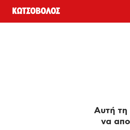
Αυτή τη 
να απο