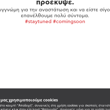
προέκυψε.
γγνώμη για την αναστάτωση και να είστε σίγο
επανέλθουμε πολύ σύντομα.
#staytuned #comingsoon
e μας χρησιμοποιούμε cookies
στο κουμπί "Αποδοχή", συναινείς στη χρήση cookies για σκοπούς στατιστ
 κάνεις κλικ στην επιλογή "Απόρριψη", συναινείς μόνο για τη χρήση τ