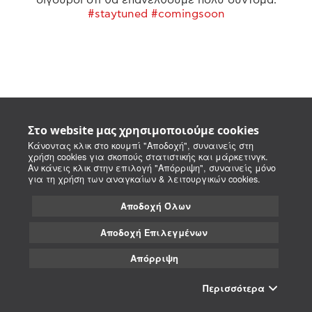
#staytuned #comingsoon
Στο website μας χρησιμοποιούμε cookies
Κάνοντας κλικ στο κουμπί "Αποδοχή", συναινείς στη
χρήση cookies για σκοπούς στατιστικής και μάρκετινγκ.
Αν κάνεις κλικ στην επιλογή "Απόρριψη", συναινείς μόνο
για τη χρήση των αναγκαίων & λειτουργικών cookies.
Αποδοχή Όλων
Αποδοχή Επιλεγμένων
Απόρριψη
Περισσότερα