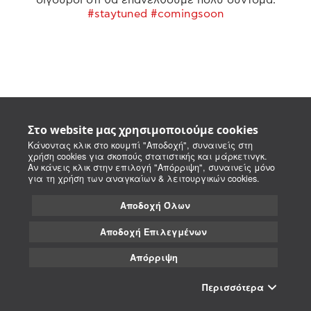
#staytuned #comingsoon
Στο website μας χρησιμοποιούμε cookies
Κάνοντας κλικ στο κουμπί "Αποδοχή", συναινείς στη
χρήση cookies για σκοπούς στατιστικής και μάρκετινγκ.
Αν κάνεις κλικ στην επιλογή "Απόρριψη", συναινείς μόνο
για τη χρήση των αναγκαίων & λειτουργικών cookies.
Αποδοχή Όλων
Αποδοχή Επιλεγμένων
Απόρριψη
Περισσότερα