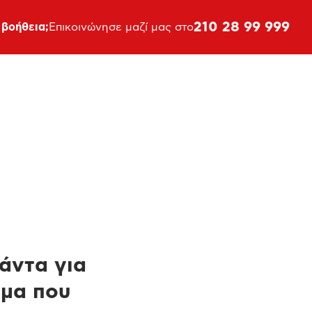
210 28 99 999
 βοήθεια;
Επικοινώνησε μαζί μας στο
πάντα για
ημα που