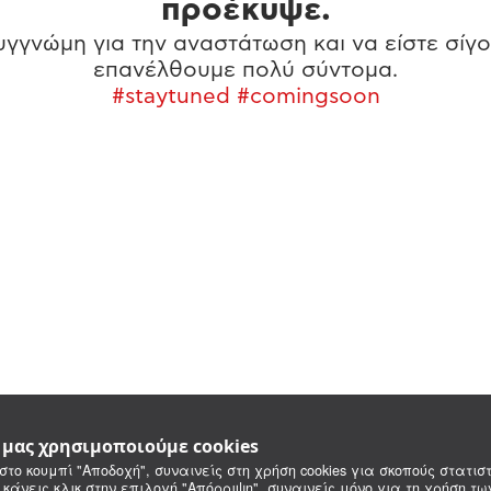
προέκυψε.
γγνώμη για την αναστάτωση και να είστε σίγο
επανέλθουμε πολύ σύντομα.
#staytuned #comingsoon
e μας χρησιμοποιούμε cookies
στο κουμπί "Αποδοχή", συναινείς στη χρήση cookies για σκοπούς στατιστ
 κάνεις κλικ στην επιλογή "Απόρριψη", συναινείς μόνο για τη χρήση τ