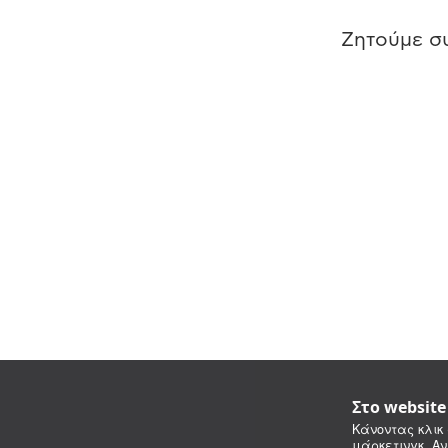
Ζητούμε συ
Στο websit
Κάνοντας κλικ 
μάρκετινγκ. Αν