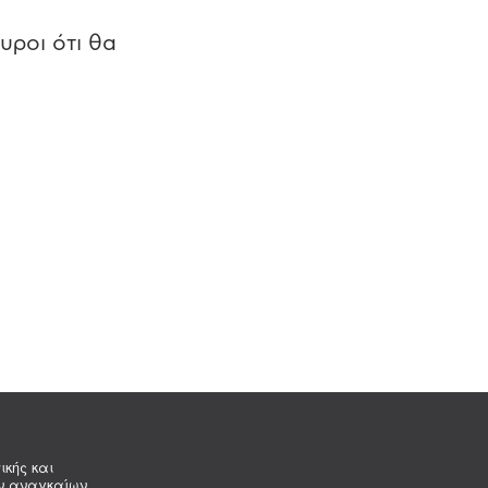
υροι ότι θα
ικής και
ων αναγκαίων