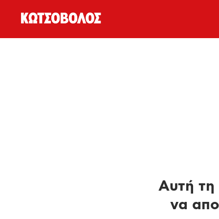
Αυτή τη 
να απο