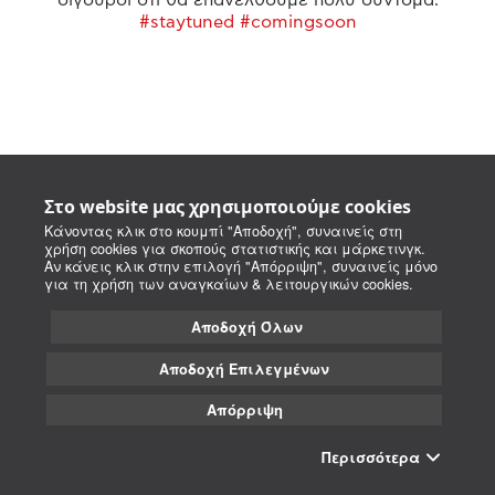
#staytuned #comingsoon
Στο website μας χρησιμοποιούμε cookies
Κάνοντας κλικ στο κουμπί "Αποδοχή", συναινείς στη
χρήση cookies για σκοπούς στατιστικής και μάρκετινγκ.
Αν κάνεις κλικ στην επιλογή "Απόρριψη", συναινείς μόνο
για τη χρήση των αναγκαίων & λειτουργικών cookies.
Αποδοχή Όλων
Αποδοχή Επιλεγμένων
Απόρριψη
Περισσότερα