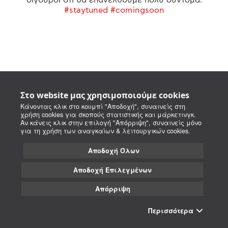
#staytuned #comingsoon
Στο website μας χρησιμοποιούμε cookies
Κάνοντας κλικ στο κουμπί "Αποδοχή", συναινείς στη
χρήση cookies για σκοπούς στατιστικής και μάρκετινγκ.
Αν κάνεις κλικ στην επιλογή "Απόρριψη", συναινείς μόνο
για τη χρήση των αναγκαίων & λειτουργικών cookies.
Αποδοχή Όλων
Αποδοχή Επιλεγμένων
Απόρριψη
Περισσότερα