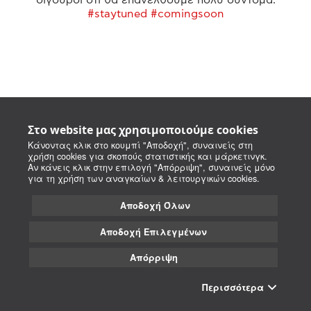
#staytuned #comingsoon
Στο website μας χρησιμοποιούμε cookies
Κάνοντας κλικ στο κουμπί "Αποδοχή", συναινείς στη
χρήση cookies για σκοπούς στατιστικής και μάρκετινγκ.
Αν κάνεις κλικ στην επιλογή "Απόρριψη", συναινείς μόνο
για τη χρήση των αναγκαίων & λειτουργικών cookies.
Αποδοχή Όλων
Αποδοχή Επιλεγμένων
Απόρριψη
Περισσότερα