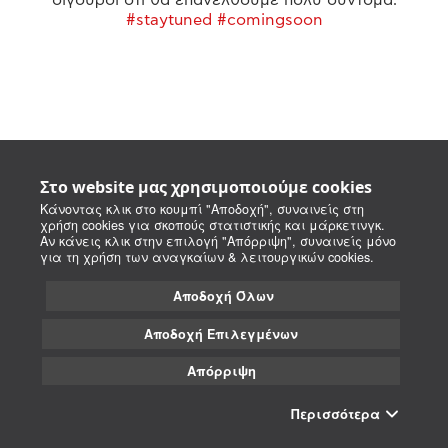
#staytuned #comingsoon
Στο website μας χρησιμοποιούμε cookies
Κάνοντας κλικ στο κουμπί "Αποδοχή", συναινείς στη
χρήση cookies για σκοπούς στατιστικής και μάρκετινγκ.
Αν κάνεις κλικ στην επιλογή "Απόρριψη", συναινείς μόνο
για τη χρήση των αναγκαίων & λειτουργικών cookies.
Αποδοχή Όλων
Αποδοχή Επιλεγμένων
Απόρριψη
Περισσότερα