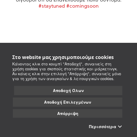
#staytuned #comingsoon
Στο website μας χρησιμοποιούμε cookies
Κάνοντας κλικ στο κουμπί "Αποδοχή", συναινείς στη
χρήση cookies για σκοπούς στατιστικής και μάρκετινγκ.
Αν κάνεις κλικ στην επιλογή "Απόρριψη", συναινείς μόνο
για τη χρήση των αναγκαίων & λειτουργικών cookies.
Αποδοχή Όλων
Αποδοχή Επιλεγμένων
Απόρριψη
Περισσότερα