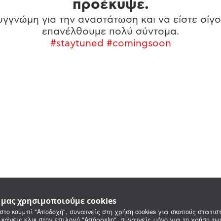
προέκυψε.
γγνώμη για την αναστάτωση και να είστε σίγο
επανέλθουμε πολύ σύντομα.
#staytuned #comingsoon
e μας χρησιμοποιούμε cookies
στο κουμπί "Αποδοχή", συναινείς στη χρήση cookies για σκοπούς στατιστ
 κάνεις κλικ στην επιλογή "Απόρριψη", συναινείς μόνο για τη χρήση τ