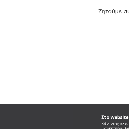
Ζητούμε συ
Στο websit
Κάνοντας κλικ 
μάρκετινγκ. Αν