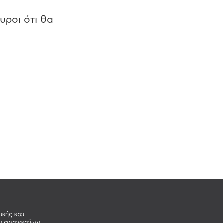
υροι ότι θα
ικής και
ων αναγκαίων