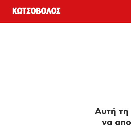
Αυτή τη 
να απο