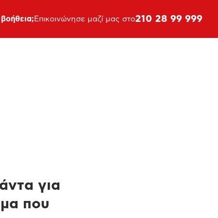
210 28 99 999
 βοήθεια;
Επικοινώνησε μαζί μας στο
πάντα για
ημα που