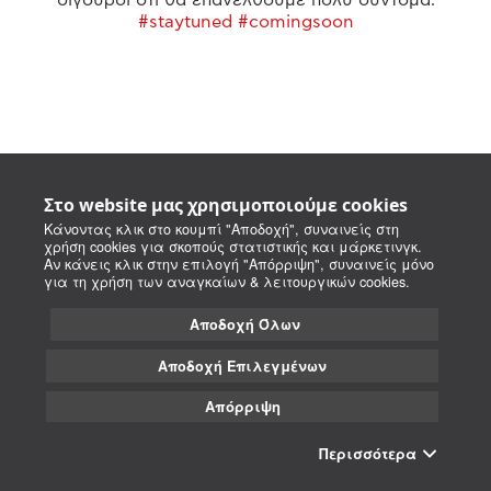
#staytuned #comingsoon
Στο website μας χρησιμοποιούμε cookies
Κάνοντας κλικ στο κουμπί "Αποδοχή", συναινείς στη
χρήση cookies για σκοπούς στατιστικής και μάρκετινγκ.
Αν κάνεις κλικ στην επιλογή "Απόρριψη", συναινείς μόνο
για τη χρήση των αναγκαίων & λειτουργικών cookies.
Αποδοχή Όλων
Αποδοχή Επιλεγμένων
Απόρριψη
Περισσότερα