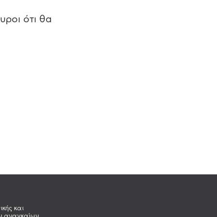
υροι ότι θα
ικής και
ων αναγκαίων