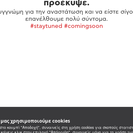
προέκυψε.
γγνώμη για την αναστάτωση και να είστε σίγο
επανέλθουμε πολύ σύντομα.
#staytuned #comingsoon
e μας χρησιμοποιούμε cookies
στο κουμπί "Αποδοχή", συναινείς στη χρήση cookies για σκοπούς στατιστ
 κάνεις κλικ στην επιλογή "Απόρριψη", συναινείς μόνο για τη χρήση τ