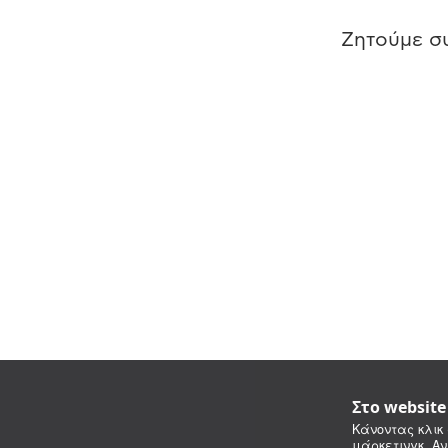
Ζητούμε συ
Στο websit
Κάνοντας κλικ 
μάρκετινγκ. Αν