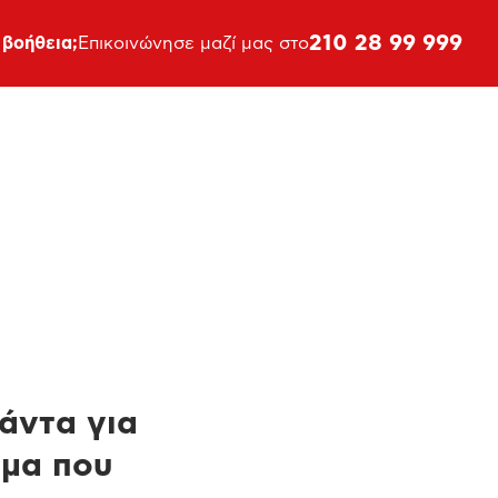
210 28 99 999
 βοήθεια;
Επικοινώνησε μαζί μας στο
πάντα για
ημα που