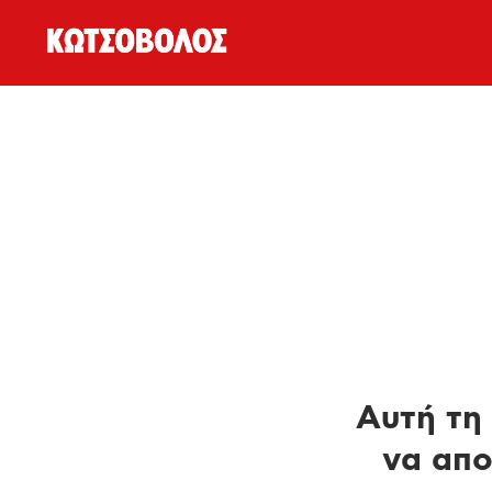
Αυτή τη 
να απο