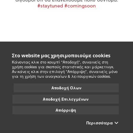
#staytuned #comingsoon
Στο website μας χρησιμοποιούμε cookies
Κάνοντας κλικ στο κουμπί "Αποδοχή", συναινείς στη
χρήση cookies για σκοπούς στατιστικής και μάρκετινγκ.
Αν κάνεις κλικ στην επιλογή "Απόρριψη", συναινείς μόνο
για τη χρήση των αναγκαίων & λειτουργικών cookies.
Αποδοχή Όλων
Αποδοχή Επιλεγμένων
Απόρριψη
Περισσότερα