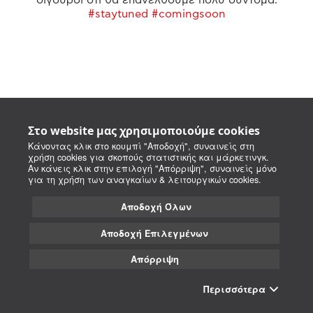
#staytuned #comingsoon
Στο website μας χρησιμοποιούμε cookies
Κάνοντας κλικ στο κουμπί "Αποδοχή", συναινείς στη
χρήση cookies για σκοπούς στατιστικής και μάρκετινγκ.
Αν κάνεις κλικ στην επιλογή "Απόρριψη", συναινείς μόνο
για τη χρήση των αναγκαίων & λειτουργικών cookies.
Αποδοχή Όλων
Αποδοχή Επιλεγμένων
Απόρριψη
Περισσότερα