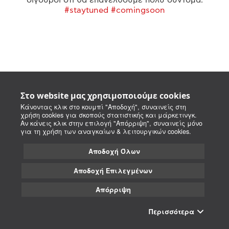
#staytuned #comingsoon
Στο website μας χρησιμοποιούμε cookies
Κάνοντας κλικ στο κουμπί "Αποδοχή", συναινείς στη
χρήση cookies για σκοπούς στατιστικής και μάρκετινγκ.
Αν κάνεις κλικ στην επιλογή "Απόρριψη", συναινείς μόνο
για τη χρήση των αναγκαίων & λειτουργικών cookies.
Αποδοχή Όλων
Αποδοχή Επιλεγμένων
Απόρριψη
Περισσότερα