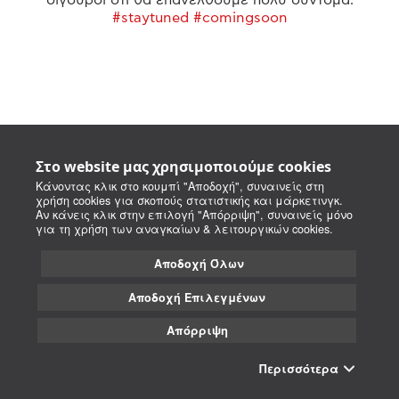
#staytuned #comingsoon
Στο website μας χρησιμοποιούμε cookies
Κάνοντας κλικ στο κουμπί "Αποδοχή", συναινείς στη
χρήση cookies για σκοπούς στατιστικής και μάρκετινγκ.
Αν κάνεις κλικ στην επιλογή "Απόρριψη", συναινείς μόνο
για τη χρήση των αναγκαίων & λειτουργικών cookies.
Αποδοχή Όλων
Αποδοχή Επιλεγμένων
Απόρριψη
Περισσότερα