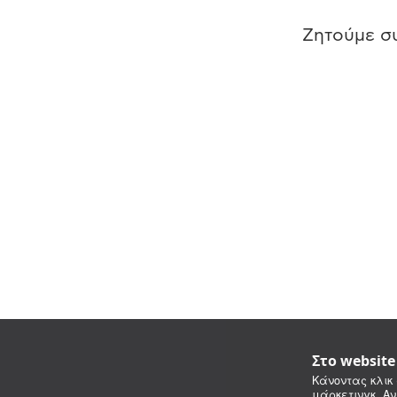
Ζητούμε συ
Στο websit
Κάνοντας κλικ 
μάρκετινγκ. Αν