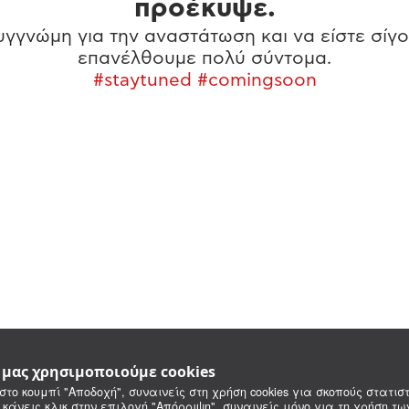
προέκυψε.
γγνώμη για την αναστάτωση και να είστε σίγο
επανέλθουμε πολύ σύντομα.
#staytuned #comingsoon
e μας χρησιμοποιούμε cookies
στο κουμπί "Αποδοχή", συναινείς στη χρήση cookies για σκοπούς στατιστ
 κάνεις κλικ στην επιλογή "Απόρριψη", συναινείς μόνο για τη χρήση τ