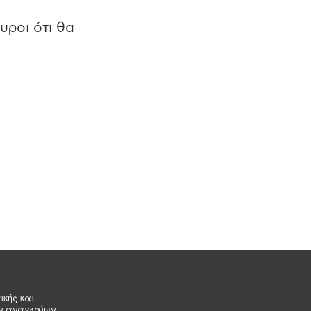
υροι ότι θα
ικής και
ων αναγκαίων