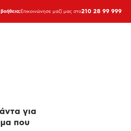
210 28 99 999
 βοήθεια;
Επικοινώνησε μαζί μας στο
πάντα για
ημα που