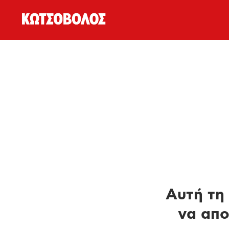
Αυτή τη 
να απο