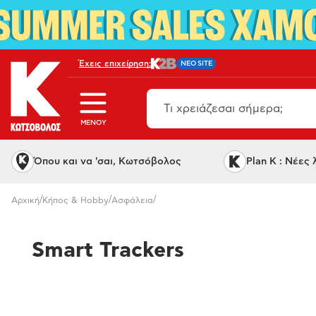
Έχεις επιχείρηση;
NEO SITE
MENOY
Όπου και να 'σαι, Κωτσόβολος
Plan K : Νέες
/
/
/
Αρχική
Κήπος & Hobby
Ασφάλεια
Smart Trackers