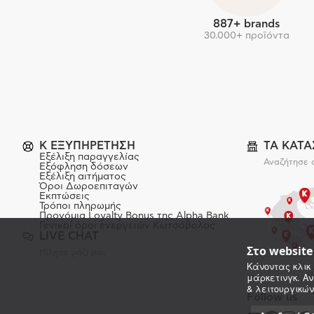
887+ brands
30.000+ προϊόντα
K ΕΞΥΠΗΡΕΤΗΣΗ
ΤΑ ΚΑΤ
Εξέλιξη παραγγελίας
Αναζήτησε 
Εξόφληση δόσεων
Εξέλιξη αιτήματος
Όροι Δωροεπιταγών
Εκπτώσεις
Τρόποι πληρωμής
Προνόμια Loyalty Bonus της Alpha Bank
Γενικοί όροι ενεργειών Κωτσόβολος
LIVE CHAT
Στο websit
Μίλησε μαζί μας
Κάνοντας κλικ 
μάρκετινγκ. Αν
& λειτουργικών
Follow us