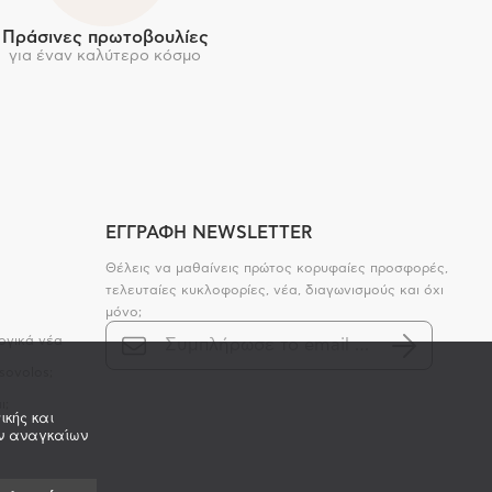
Πράσινες πρωτοβουλίες
για έναν καλύτερο κόσμο
ΕΓΓΡΑΦΗ NEWSLETTER
Θέλεις να μαθαίνεις πρώτος κορυφαίες προσφορές,
τελευταίες κυκλοφορίες, νέα, διαγωνισμούς και όχι
μόνο;
ογικά νέα
sovolos;
ι;
ικής και
ων αναγκαίων