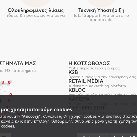
Ολοκληρωμένες λύσεις
Τεχνική Υποστήριξη
ιδέες & προτάσεις για σένα
Total Support, για όποτε το
χρειαστείς
ΑΣΤΗΜΑΤΑ ΜΑΣ
Η ΚΩΤΣΟΒΟΛΟΣ
Μάθε περισσότερα για εμάς
σε 148 καταστήματα
K2B
Βρείτε λύσεις για την επιχείρησή σας
RETAIL MEDIA
A dynamic advertising platform
KBLOG
Ανακάλυψε όλα τα τελευταία τεχνολ
ΚΑΡΙΕΡΑ
Θέλεις να γίνεις μέρος της #teamkot
ΔΕΥΤΕΡΟ ΣΠΙΤΙ
e μας χρησιμοποιούμε cookies
Έχεις μία συσκευή που δεν χρειάζεσα
στο κουμπί "Αποδοχή", συναινείς στη χρήση cookies για σκοπούς στατιστ
 κάνεις κλικ στην επιλογή "Απόρριψη", συναινείς μόνο για τη χρήση τ
 cookies.