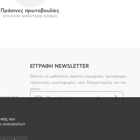
Πράσινες πρωτοβουλίες
για έναν καλύτερο κόσμο
ΕΓΓΡΑΦΗ NEWSLETTER
Θέλεις να μαθαίνεις πρώτος κορυφαίες προσφορές,
τελευταίες κυκλοφορίες, νέα, διαγωνισμούς και όχι
μόνο;
ογικά νέα
sovolos;
ι;
ικής και
ων αναγκαίων