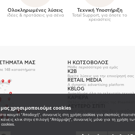
Ολοκληρωμένες λύσεις
Τεχνική Υποστήριξη
ιδέες & προτάσεις για σένα
Total Support, για όποτε το
χρειαστείς
ΑΣΤΗΜΑΤΑ ΜΑΣ
Η ΚΩΤΣΟΒΟΛΟΣ
Μάθε περισσότερα για εμάς
σε 148 καταστήματα
K2B
Βρείτε λύσεις για την επιχείρησή σας
RETAIL MEDIA
A dynamic advertising platform
KBLOG
Ανακάλυψε όλα τα τελευταία τεχνολ
ΚΑΡΙΕΡΑ
Θέλεις να γίνεις μέρος της #teamkot
ΔΕΥΤΕΡΟ ΣΠΙΤΙ
e μας χρησιμοποιούμε cookies
Έχεις μία συσκευή που δεν χρειάζεσα
στο κουμπί "Αποδοχή", συναινείς στη χρήση cookies για σκοπούς στατιστ
 κάνεις κλικ στην επιλογή "Απόρριψη", συναινείς μόνο για τη χρήση τ
 cookies.