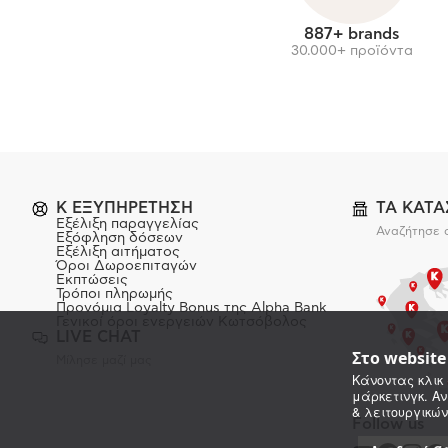
887+ brands
30.000+ προϊόντα
K ΕΞΥΠΗΡΕΤΗΣΗ
ΤΑ ΚΑΤ
Εξέλιξη παραγγελίας
Αναζήτησε 
Εξόφληση δόσεων
Εξέλιξη αιτήματος
Όροι Δωροεπιταγών
Εκπτώσεις
Τρόποι πληρωμής
Προνόμια Loyalty Bonus της Alpha Bank
Γενικοί όροι ενεργειών Κωτσόβολος
LIVE CHAT
Στο websit
Μίλησε μαζί μας
Κάνοντας κλικ 
μάρκετινγκ. Αν
& λειτουργικών
Follow us