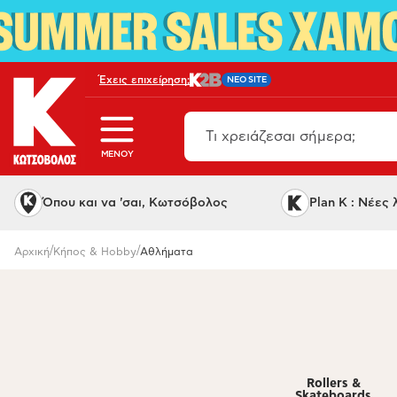
Έχεις επιχείρηση;
NEO SITE
MENOY
Όπου και να 'σαι, Κωτσόβολος
Plan K : Νέες
/
/
Αρχική
Κήπος & Hobby
Αθλήματα
Rollers &
Skateboards