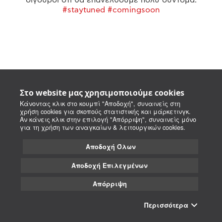
#staytuned #comingsoon
Στο website μας χρησιμοποιούμε cookies
Κάνοντας κλικ στο κουμπί "Αποδοχή", συναινείς στη
χρήση cookies για σκοπούς στατιστικής και μάρκετινγκ.
Αν κάνεις κλικ στην επιλογή "Απόρριψη", συναινείς μόνο
για τη χρήση των αναγκαίων & λειτουργικών cookies.
Αποδοχή Όλων
Αποδοχή Επιλεγμένων
Απόρριψη
Περισσότερα