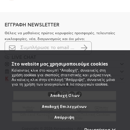
ΕΓΓΡΑΦΗ NEWSLETTER
Θέλεις να μαθαίνεις πρώτος κορυφαίες προσφορές, τελευταίες
κυκλοφορίες, νέα, διαγωνισμούς και όχι μόνο;
LIVE CHAT
Στο website μας χρησιμοποιούμε cookies
K ΕΞΥΠΗΡΕΤΗΣΗ
Κάνοντας κλικ στο κουμπί "Αποδοχή", συναινείς στη
ΤΑ ΚΑΤΑΣΤΗΜΑΤΑ ΜΑΣ
χρήση cookies για σκοπούς στατιστικής και μάρκετινγκ.
Η ΕΤΑΙΡΕΙΑ
Αν κάνεις κλικ στην επιλογή "Απόρριψη", συναινείς μόνο
για τη χρήση των αναγκαίων & λειτουργικών cookies.
Follow us
Αποδοχή Όλων
Αποδοχή Επιλεγμένων
Gift-card Κωτσόβολος
Όροι χρήσης
Πολιτική Cookies
Απόρριψη
Πολιτική απορρήτου
Copyright © 2026 Kotsovolos - All rights reserved
Περισσότερα