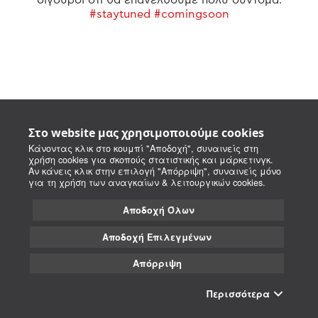
#staytuned #comingsoon
Στο website μας χρησιμοποιούμε cookies
Κάνοντας κλικ στο κουμπί "Αποδοχή", συναινείς στη
χρήση cookies για σκοπούς στατιστικής και μάρκετινγκ.
Αν κάνεις κλικ στην επιλογή "Απόρριψη", συναινείς μόνο
για τη χρήση των αναγκαίων & λειτουργικών cookies.
Αποδοχή Όλων
Αποδοχή Επιλεγμένων
Απόρριψη
Περισσότερα