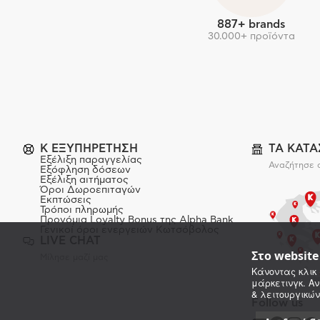
887+ brands
30.000+ προϊόντα
K ΕΞΥΠΗΡΕΤΗΣΗ
ΤΑ ΚΑΤ
Εξέλιξη παραγγελίας
Αναζήτησε 
Εξόφληση δόσεων
Εξέλιξη αιτήματος
Όροι Δωροεπιταγών
Εκπτώσεις
Τρόποι πληρωμής
Προνόμια Loyalty Bonus της Alpha Bank
Γενικοί όροι ενεργειών Κωτσόβολος
LIVE CHAT
Στο websit
Μίλησε μαζί μας
Κάνοντας κλικ 
μάρκετινγκ. Αν
& λειτουργικών
Follow us