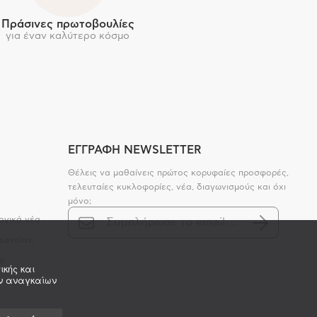
Πράσινες πρωτοβουλίες
για έναν καλύτερο κόσμο
ΕΓΓΡΑΦΗ NEWSLETTER
Θέλεις να μαθαίνεις πρώτος κορυφαίες προσφορές,
τελευταίες κυκλοφορίες, νέα, διαγωνισμούς και όχι
μόνο;
ογικά νέα
sovolos;
ι;
ικής και
ων αναγκαίων