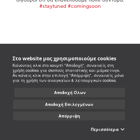
#staytuned #comingsoon
Στο website μας χρησιμοποιούμε cookies
Κάνοντας κλικ στο κουμπί "Αποδοχή", συναινείς στη
χρήση cookies για σκοπούς στατιστικής και μάρκετινγκ.
Αν κάνεις κλικ στην επιλογή "Απόρριψη", συναινείς μόνο
για τη χρήση των αναγκαίων & λειτουργικών cookies.
Αποδοχή Όλων
Αποδοχή Επιλεγμένων
Απόρριψη
Περισσότερα