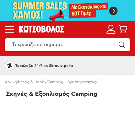
Παράλαβε 24/7 σε Skroutz point
/
/
/
Αρχική
Κήπος & Hobby
Camping - Δραστηριότητες
Σκηνές & Εξοπλισμός Camping