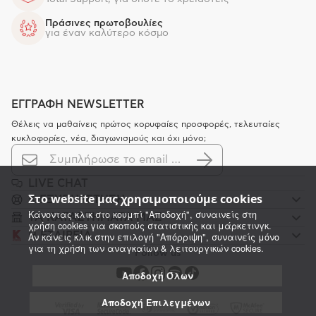
Πράσινες πρωτοβουλίες
για έναν καλύτερο κόσμο
ΕΓΓΡΑΦΗ NEWSLETTER
Θέλεις να μαθαίνεις πρώτος κορυφαίες προσφορές, τελευταίες
κυκλοφορίες, νέα, διαγωνισμούς και όχι μόνο;
LIVE CHAT
Στο website μας χρησιμοποιούμε cookies
K ΕΞΥΠΗΡΕΤΗΣΗ
Κάνοντας κλικ στο κουμπί "Αποδοχή", συναινείς στη
ΤΑ ΚΑΤΑΣΤΗΜΑΤΑ ΜΑΣ
χρήση cookies για σκοπούς στατιστικής και μάρκετινγκ.
Η ΕΤΑΙΡΕΙΑ
Αν κάνεις κλικ στην επιλογή "Απόρριψη", συναινείς μόνο
για τη χρήση των αναγκαίων & λειτουργικών cookies.
Follow us
Αποδοχή Όλων
Αποδοχή Επιλεγμένων