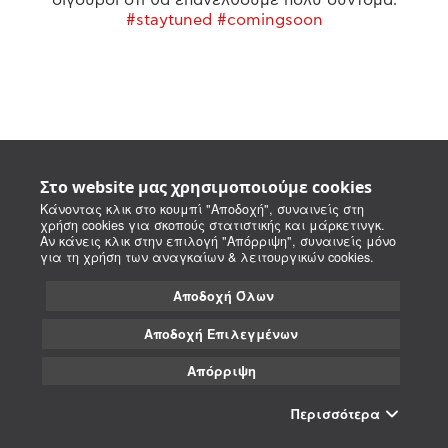
#staytuned #comingsoon
Στο website μας χρησιμοποιούμε cookies
Κάνοντας κλικ στο κουμπί "Αποδοχή", συναινείς στη
χρήση cookies για σκοπούς στατιστικής και μάρκετινγκ.
Αν κάνεις κλικ στην επιλογή "Απόρριψη", συναινείς μόνο
για τη χρήση των αναγκαίων & λειτουργικών cookies.
Αποδοχή Όλων
Αποδοχή Επιλεγμένων
Απόρριψη
Περισσότερα