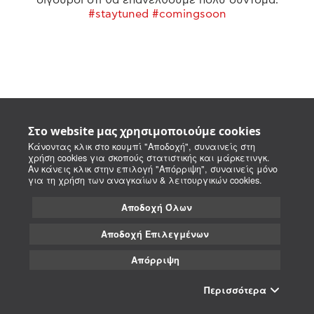
#staytuned #comingsoon
Στο website μας χρησιμοποιούμε cookies
Κάνοντας κλικ στο κουμπί "Αποδοχή", συναινείς στη
χρήση cookies για σκοπούς στατιστικής και μάρκετινγκ.
Αν κάνεις κλικ στην επιλογή "Απόρριψη", συναινείς μόνο
για τη χρήση των αναγκαίων & λειτουργικών cookies.
Αποδοχή Όλων
Αποδοχή Επιλεγμένων
Απόρριψη
Περισσότερα