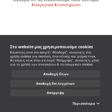
#staytuned #comingsoon
Στο website μας χρησιμοποιούμε cookies
Κάνοντας κλικ στο κουμπί "Αποδοχή", συναινείς στη
χρήση cookies για σκοπούς στατιστικής και μάρκετινγκ.
Αν κάνεις κλικ στην επιλογή "Απόρριψη", συναινείς μόνο
για τη χρήση των αναγκαίων & λειτουργικών cookies.
Αποδοχή Όλων
Αποδοχή Επιλεγμένων
Απόρριψη
Περισσότερα