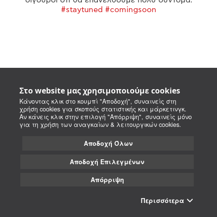
#staytuned #comingsoon
Στο website μας χρησιμοποιούμε cookies
Κάνοντας κλικ στο κουμπί "Αποδοχή", συναινείς στη
χρήση cookies για σκοπούς στατιστικής και μάρκετινγκ.
Αν κάνεις κλικ στην επιλογή "Απόρριψη", συναινείς μόνο
για τη χρήση των αναγκαίων & λειτουργικών cookies.
Αποδοχή Όλων
Αποδοχή Επιλεγμένων
Απόρριψη
Περισσότερα