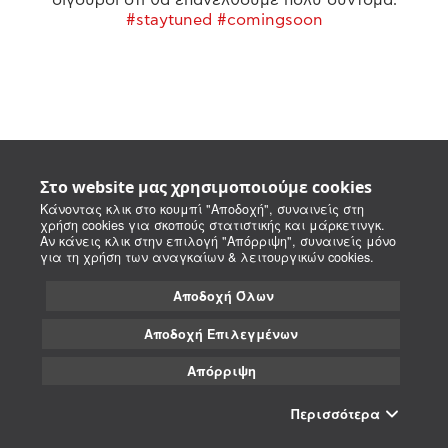
#staytuned #comingsoon
Στο website μας χρησιμοποιούμε cookies
Κάνοντας κλικ στο κουμπί "Αποδοχή", συναινείς στη
χρήση cookies για σκοπούς στατιστικής και μάρκετινγκ.
Αν κάνεις κλικ στην επιλογή "Απόρριψη", συναινείς μόνο
για τη χρήση των αναγκαίων & λειτουργικών cookies.
Αποδοχή Όλων
Αποδοχή Επιλεγμένων
Απόρριψη
Περισσότερα