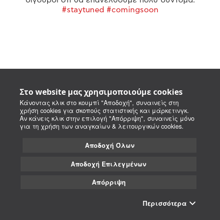
#staytuned #comingsoon
Στο website μας χρησιμοποιούμε cookies
Κάνοντας κλικ στο κουμπί "Αποδοχή", συναινείς στη
χρήση cookies για σκοπούς στατιστικής και μάρκετινγκ.
Αν κάνεις κλικ στην επιλογή "Απόρριψη", συναινείς μόνο
για τη χρήση των αναγκαίων & λειτουργικών cookies.
Αποδοχή Όλων
Αποδοχή Επιλεγμένων
Απόρριψη
Περισσότερα