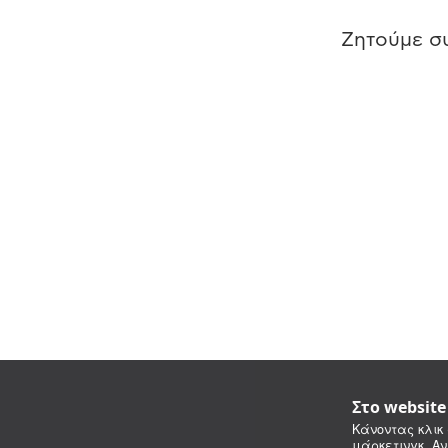
Ζητούμε συ
Στο websit
Κάνοντας κλικ 
μάρκετινγκ. Αν