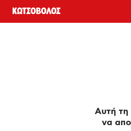
Αυτή τη 
να απο