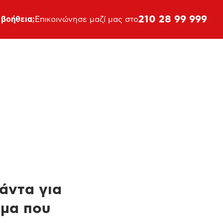
210 28 99 999
 βοήθεια;
Επικοινώνησε μαζί μας στο
πάντα για
ημα που