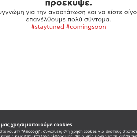
προέκυψε.
γγνώμη για την αναστάτωση και να είστε σίγο
επανέλθουμε πολύ σύντομα.
#staytuned #comingsoon
e μας χρησιμοποιούμε cookies
στο κουμπί "Αποδοχή", συναινείς στη χρήση cookies για σκοπούς στατιστ
 κάνεις κλικ στην επιλογή "Απόρριψη", συναινείς μόνο για τη χρήση τ