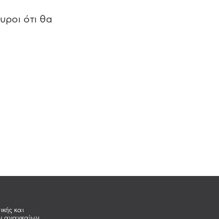
υροι ότι θα
ικής και
ων αναγκαίων