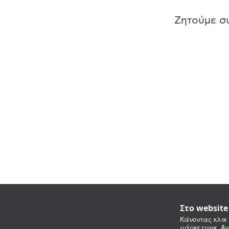
Ζητούμε συ
Στο websit
Κάνοντας κλικ 
μάρκετινγκ. Αν