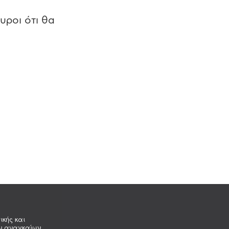
υροι ότι θα
ικής και
ων αναγκαίων