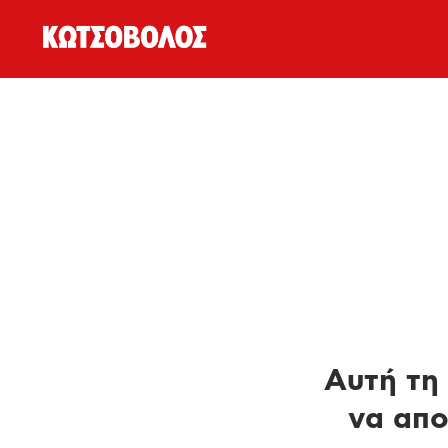
Αυτή τη 
να απο