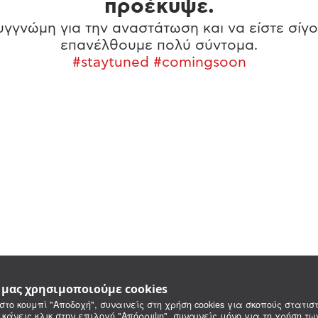
προέκυψε.
γγνώμη για την αναστάτωση και να είστε σίγο
επανέλθουμε πολύ σύντομα.
#staytuned #comingsoon
e μας χρησιμοποιούμε cookies
στο κουμπί "Αποδοχή", συναινείς στη χρήση cookies για σκοπούς στατιστ
 κάνεις κλικ στην επιλογή "Απόρριψη", συναινείς μόνο για τη χρήση τ