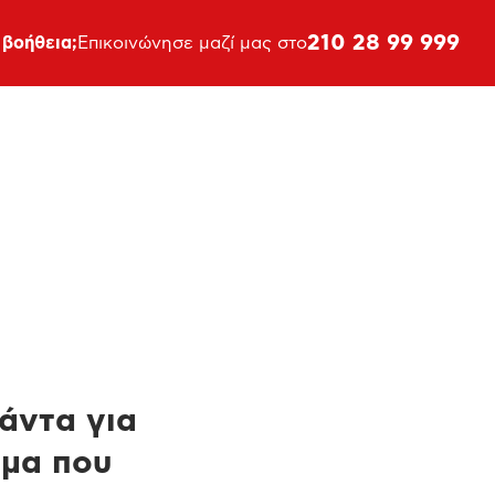
210 28 99 999
 βοήθεια;
Επικοινώνησε μαζί μας στο
πάντα για
ημα που