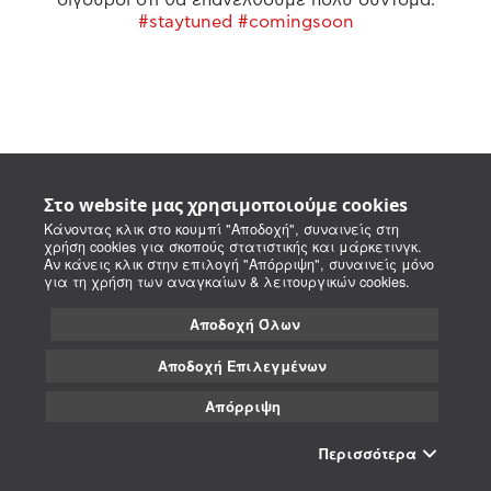
#staytuned #comingsoon
Στο website μας χρησιμοποιούμε cookies
Κάνοντας κλικ στο κουμπί "Αποδοχή", συναινείς στη
χρήση cookies για σκοπούς στατιστικής και μάρκετινγκ.
Αν κάνεις κλικ στην επιλογή "Απόρριψη", συναινείς μόνο
για τη χρήση των αναγκαίων & λειτουργικών cookies.
Αποδοχή Όλων
Αποδοχή Επιλεγμένων
Απόρριψη
Περισσότερα