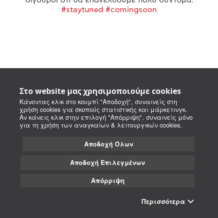
#staytuned #comingsoon
Στο website μας χρησιμοποιούμε cookies
Κάνοντας κλικ στο κουμπί "Αποδοχή", συναινείς στη
χρήση cookies για σκοπούς στατιστικής και μάρκετινγκ.
Αν κάνεις κλικ στην επιλογή "Απόρριψη", συναινείς μόνο
για τη χρήση των αναγκαίων & λειτουργικών cookies.
Αποδοχή Όλων
Αποδοχή Επιλεγμένων
Απόρριψη
Περισσότερα