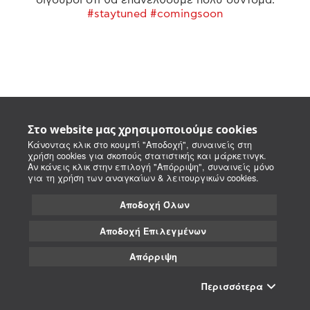
#staytuned #comingsoon
Στο website μας χρησιμοποιούμε cookies
Κάνοντας κλικ στο κουμπί "Αποδοχή", συναινείς στη
χρήση cookies για σκοπούς στατιστικής και μάρκετινγκ.
Αν κάνεις κλικ στην επιλογή "Απόρριψη", συναινείς μόνο
για τη χρήση των αναγκαίων & λειτουργικών cookies.
Αποδοχή Όλων
Αποδοχή Επιλεγμένων
Απόρριψη
Περισσότερα