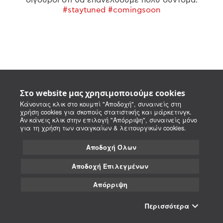
#staytuned #comingsoon
Στο website μας χρησιμοποιούμε cookies
Κάνοντας κλικ στο κουμπί "Αποδοχή", συναινείς στη
χρήση cookies για σκοπούς στατιστικής και μάρκετινγκ.
Αν κάνεις κλικ στην επιλογή "Απόρριψη", συναινείς μόνο
για τη χρήση των αναγκαίων & λειτουργικών cookies.
Αποδοχή Όλων
Αποδοχή Επιλεγμένων
Απόρριψη
Περισσότερα