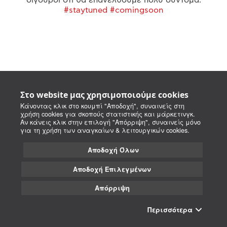
#staytuned #comingsoon
Στο website μας χρησιμοποιούμε cookies
Κάνοντας κλικ στο κουμπί "Αποδοχή", συναινείς στη
χρήση cookies για σκοπούς στατιστικής και μάρκετινγκ.
Αν κάνεις κλικ στην επιλογή "Απόρριψη", συναινείς μόνο
για τη χρήση των αναγκαίων & λειτουργικών cookies.
Αποδοχή Όλων
Αποδοχή Επιλεγμένων
Απόρριψη
Περισσότερα