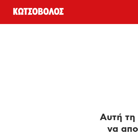
Αυτή τη 
να απο