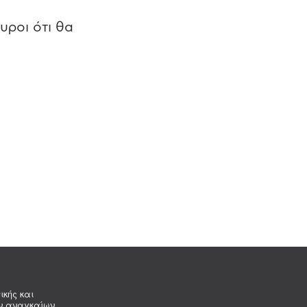
υροι ότι θα
ικής και
ων αναγκαίων