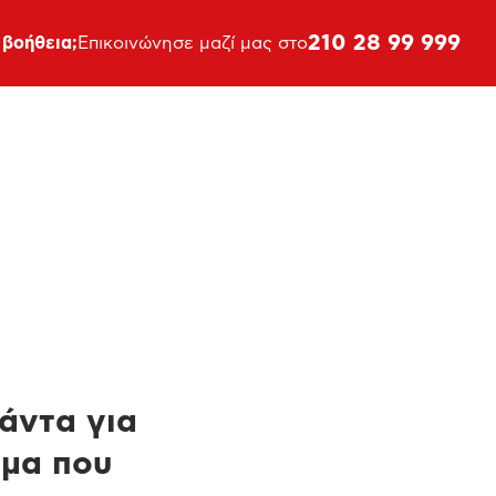
210 28 99 999
 βοήθεια;
Επικοινώνησε μαζί μας στο
πάντα για
ημα που