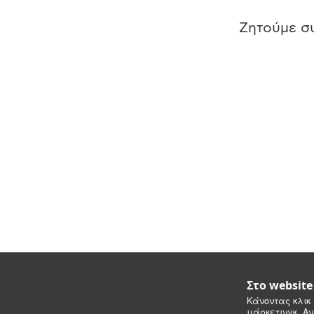
Ζητούμε συ
Στο websit
Κάνοντας κλικ 
μάρκετινγκ. Αν