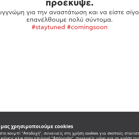
προέκυψε.
γγνώμη για την αναστάτωση και να είστε σίγο
επανέλθουμε πολύ σύντομα.
#staytuned #comingsoon
e μας χρησιμοποιούμε cookies
στο κουμπί "Αποδοχή", συναινείς στη χρήση cookies για σκοπούς στατιστ
 κάνεις κλικ στην επιλογή "Απόρριψη", συναινείς μόνο για τη χρήση τ