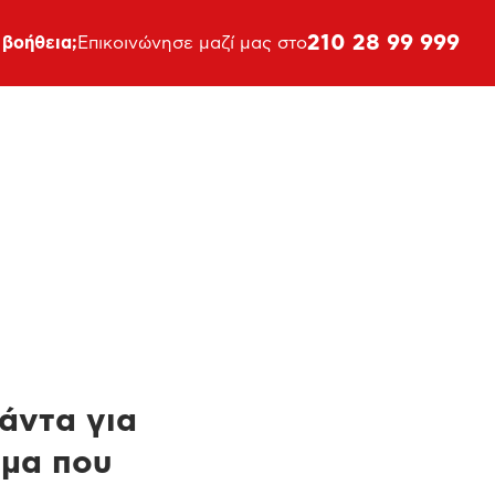
210 28 99 999
 βοήθεια;
Επικοινώνησε μαζί μας στο
πάντα για
ημα που