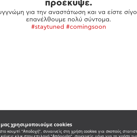
προέκυψε.
γγνώμη για την αναστάτωση και να είστε σίγο
επανέλθουμε πολύ σύντομα.
#staytuned #comingsoon
e μας χρησιμοποιούμε cookies
στο κουμπί "Αποδοχή", συναινείς στη χρήση cookies για σκοπούς στατιστ
 κάνεις κλικ στην επιλογή "Απόρριψη", συναινείς μόνο για τη χρήση τ