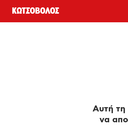
Αυτή τη 
να απο