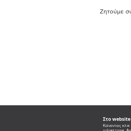
Ζητούμε συ
Στο websit
Κάνοντας κλικ 
μάρκετινγκ. Αν