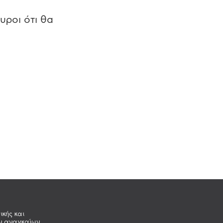
υροι ότι θα
ικής και
ων αναγκαίων