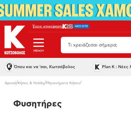
Έχεις επιχείρηση;
NEO SITE
MENOY
Όπου και να 'σαι, Κωτσόβολος
Plan K : Νέες
/
/
/
Αρχική
Κήπος & Hobby
Μηχανήματα Κήπου
Φυσητήρες