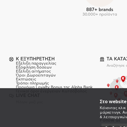
887+ brands
30.000+ προϊόντα
K ΕΞΥΠΗΡΕΤΗΣΗ
ΤΑ ΚΑΤ
Εξέλιξη παραγγελίας
Αναζήτησε 
Εξόφληση δόσεων
Εξέλιξη αιτήματος
Όροι Δωροεπιταγών
Εκπτώσεις
Τρόποι πληρωμής
Προνόμια Loyalty Bonus της Alpha Bank
Γενικοί όροι ενεργειών Κωτσόβολος
LIVE CHAT
Στο websit
Μίλησε μαζί μας
Κάνοντας κλικ 
μάρκετινγκ. Αν
& λειτουργικών
Follow us