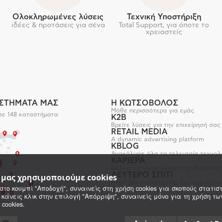
Ολοκληρωμένες λύσεις
Τεχνική Υποστήριξη
ιδέες & προτάσεις για σένα
Total Support, για όποτε το
χρειαστείς
ΑΣΤΗΜΑΤΑ ΜΑΣ
Η ΚΩΤΣΟΒΟΛΟΣ
Μάθε περισσότερα για εμάς
σε 148 καταστήματα
K2B
Βρείτε λύσεις για την επιχείρησή σας
RETAIL MEDIA
A dynamic advertising platform
KBLOG
Ανακάλυψε όλα τα τελευταία τεχνολ
ΚΑΡΙΕΡΑ
Θέλεις να γίνεις μέρος της #teamkot
ΔΕΥΤΕΡΟ ΣΠΙΤΙ
e μας χρησιμοποιούμε cookies
Έχεις μία συσκευή που δεν χρειάζεσα
στο κουμπί "Αποδοχή", συναινείς στη χρήση cookies για σκοπούς στατιστ
 κάνεις κλικ στην επιλογή "Απόρριψη", συναινείς μόνο για τη χρήση τ
 cookies.