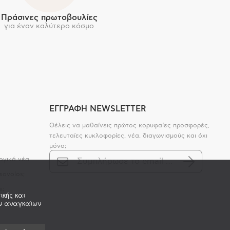
Πράσινες πρωτοβουλίες
για έναν καλύτερο κόσμο
ΕΓΓΡΑΦΗ NEWSLETTER
Θέλεις να μαθαίνεις πρώτος κορυφαίες προσφορές,
τελευταίες κυκλοφορίες, νέα, διαγωνισμούς και όχι
μόνο;
ογικά νέα
sovolos;
ι;
ικής και
ων αναγκαίων