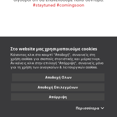
#staytuned #comingsoon
Στο website μας χρησιμοποιούμε cookies
Κάνοντας κλικ στο κουμπί "Αποδοχή", συναινείς στη
χρήση cookies για σκοπούς στατιστικής και μάρκετινγκ.
Αν κάνεις κλικ στην επιλογή "Απόρριψη", συναινείς μόνο
για τη χρήση των αναγκαίων & λειτουργικών cookies.
Αποδοχή Όλων
Αποδοχή Επιλεγμένων
Απόρριψη
Περισσότερα