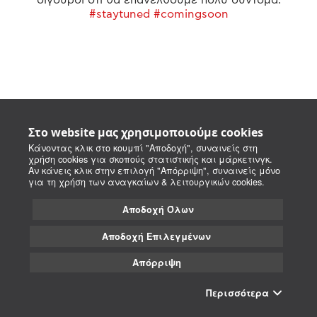
#staytuned #comingsoon
Στο website μας χρησιμοποιούμε cookies
Κάνοντας κλικ στο κουμπί "Αποδοχή", συναινείς στη
χρήση cookies για σκοπούς στατιστικής και μάρκετινγκ.
Αν κάνεις κλικ στην επιλογή "Απόρριψη", συναινείς μόνο
για τη χρήση των αναγκαίων & λειτουργικών cookies.
Αποδοχή Όλων
Αποδοχή Επιλεγμένων
Απόρριψη
Περισσότερα