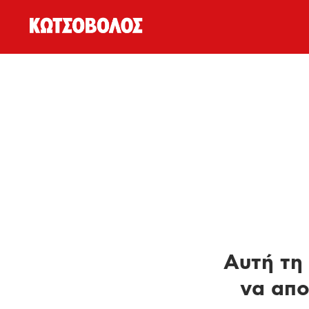
Αυτή τη 
να απο