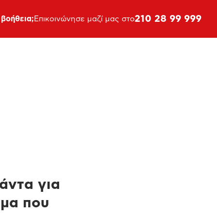
210 28 99 999
 βοήθεια;
Επικοινώνησε μαζί μας στο
πάντα για
ημα που