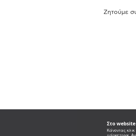
Ζητούμε συ
Στο websit
Κάνοντας κλικ 
μάρκετινγκ. Αν