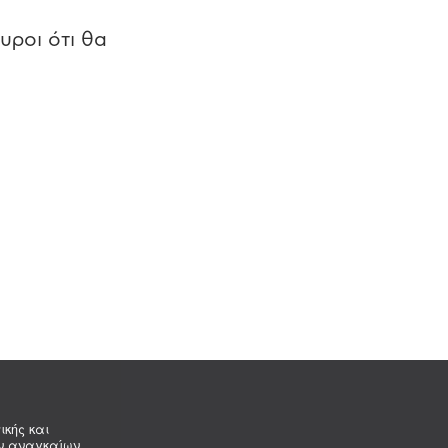
υροι ότι θα
ικής και
ων αναγκαίων