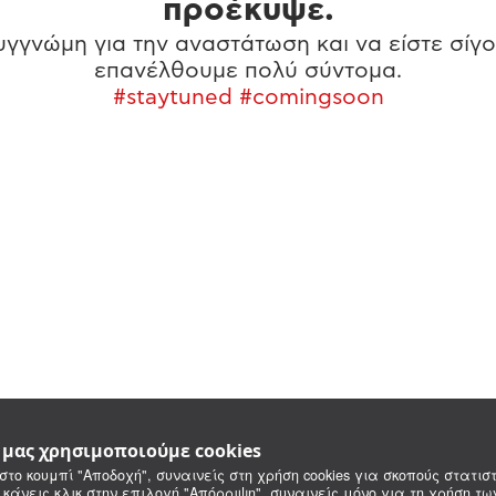
προέκυψε.
γγνώμη για την αναστάτωση και να είστε σίγο
επανέλθουμε πολύ σύντομα.
#staytuned #comingsoon
e μας χρησιμοποιούμε cookies
στο κουμπί "Αποδοχή", συναινείς στη χρήση cookies για σκοπούς στατιστ
 κάνεις κλικ στην επιλογή "Απόρριψη", συναινείς μόνο για τη χρήση τ