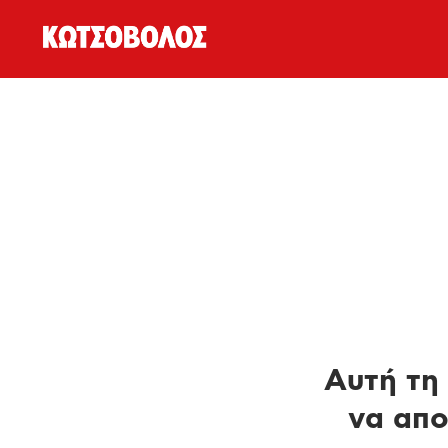
Αυτή τη 
να απο