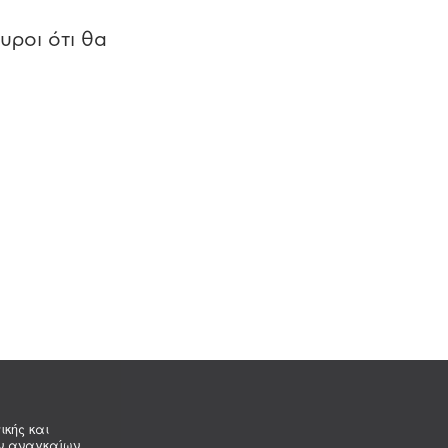
υροι ότι θα
ικής και
ων αναγκαίων