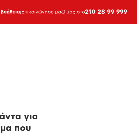
210 28 99 999
 βοήθεια;
Επικοινώνησε μαζί μας στο
πάντα για
ημα που