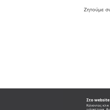
Ζητούμε συ
Στο websit
Κάνοντας κλικ 
μάρκετινγκ. Αν