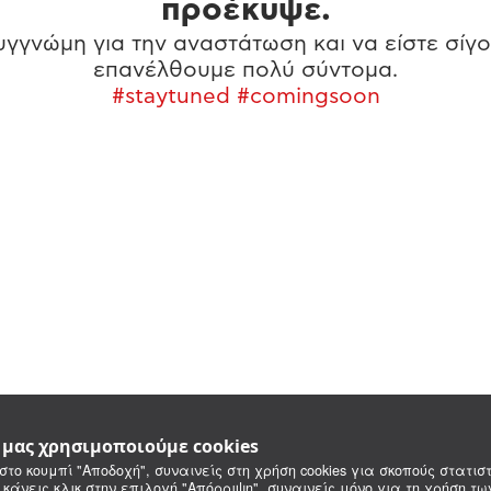
προέκυψε.
γγνώμη για την αναστάτωση και να είστε σίγο
επανέλθουμε πολύ σύντομα.
#staytuned #comingsoon
e μας χρησιμοποιούμε cookies
στο κουμπί "Αποδοχή", συναινείς στη χρήση cookies για σκοπούς στατιστ
 κάνεις κλικ στην επιλογή "Απόρριψη", συναινείς μόνο για τη χρήση τ