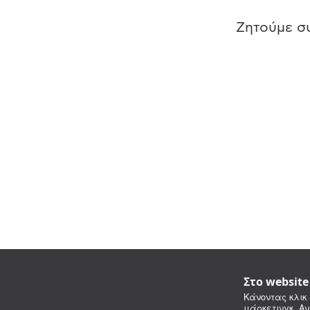
Ζητούμε συ
Στο websit
Κάνοντας κλικ 
μάρκετινγκ. Αν