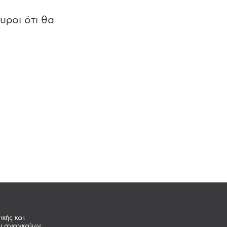
υροι ότι θα
ικής και
ων αναγκαίων