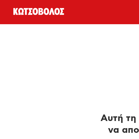
Αυτή τη 
να απο