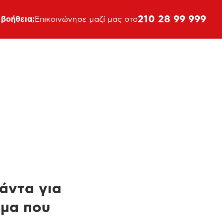
210 28 99 999
 βοήθεια;
Επικοινώνησε μαζί μας στο
πάντα για
ημα που