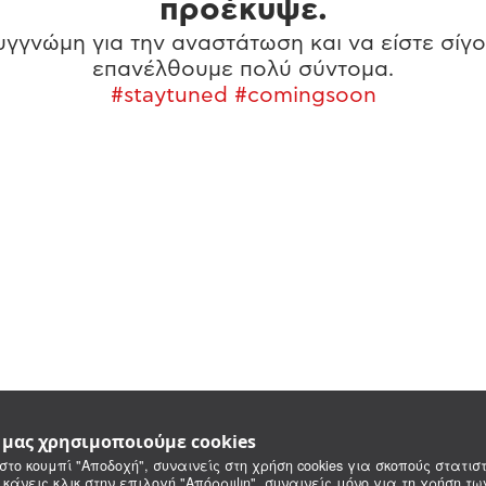
προέκυψε.
γγνώμη για την αναστάτωση και να είστε σίγο
επανέλθουμε πολύ σύντομα.
#staytuned #comingsoon
e μας χρησιμοποιούμε cookies
στο κουμπί "Αποδοχή", συναινείς στη χρήση cookies για σκοπούς στατιστ
 κάνεις κλικ στην επιλογή "Απόρριψη", συναινείς μόνο για τη χρήση τ