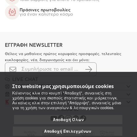
Πράσινες πρωτοβουλίες
για έναν καλύτερο κόσμο
ΕΓΓΡΑΦΗ NEWSLETTER
Θέλεις να μαθαίνεις πρώτος κορυφαίες προσφορές, τελευταίες
κυκλοφορίες, νέα, διαγωνισμούς και όχι μόνο;
LIVE CHAT
Στο website μας χρησιμοποιούμε cookies
K ΕΞΥΠΗΡΕΤΗΣΗ
Κάνοντας κλικ στο κουμπί "Αποδοχή", συναινείς στη
ΤΑ ΚΑΤΑΣΤΗΜΑΤΑ ΜΑΣ
χρήση cookies για σκοπούς στατιστικής και μάρκετινγκ.
Η ΕΤΑΙΡΕΙΑ
Αν κάνεις κλικ στην επιλογή "Απόρριψη", συναινείς μόνο
για τη χρήση των αναγκαίων & λειτουργικών cookies.
Follow us
Αποδοχή Όλων
Αποδοχή Επιλεγμένων