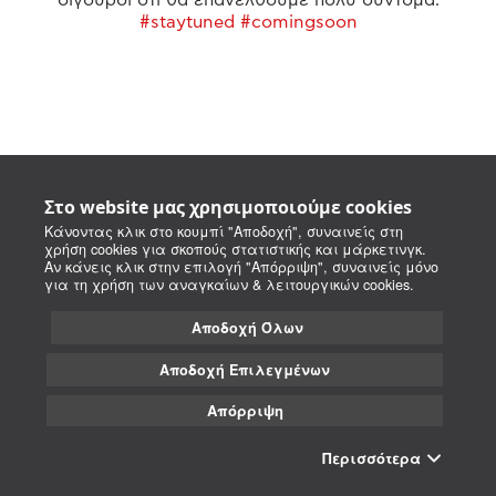
#staytuned #comingsoon
Στο website μας χρησιμοποιούμε cookies
Κάνοντας κλικ στο κουμπί "Αποδοχή", συναινείς στη
χρήση cookies για σκοπούς στατιστικής και μάρκετινγκ.
Αν κάνεις κλικ στην επιλογή "Απόρριψη", συναινείς μόνο
για τη χρήση των αναγκαίων & λειτουργικών cookies.
Αποδοχή Όλων
Αποδοχή Επιλεγμένων
Απόρριψη
Περισσότερα