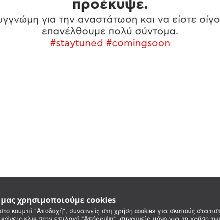
προέκυψε.
γγνώμη για την αναστάτωση και να είστε σίγο
επανέλθουμε πολύ σύντομα.
#staytuned #comingsoon
e μας χρησιμοποιούμε cookies
στο κουμπί "Αποδοχή", συναινείς στη χρήση cookies για σκοπούς στατιστ
 κάνεις κλικ στην επιλογή "Απόρριψη", συναινείς μόνο για τη χρήση τ