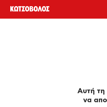
Αυτή τη 
να απο