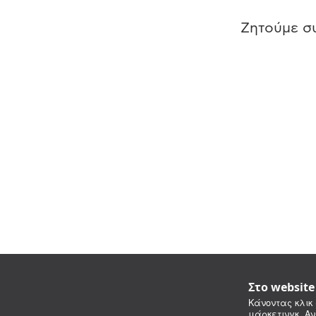
Ζητούμε συ
Στο websit
Κάνοντας κλικ 
μάρκετινγκ. Αν