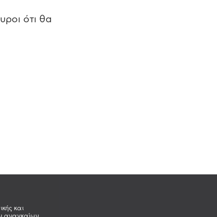
υροι ότι θα
ικής και
ων αναγκαίων