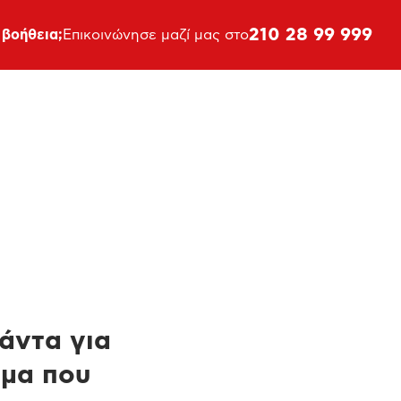
210 28 99 999
 βοήθεια;
Επικοινώνησε μαζί μας στο
πάντα για
ημα που